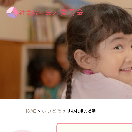
HOME
>
か つ ど う
>
すみれ組の活動