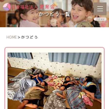
かつどう一覧
HOME
>
か つ ど う